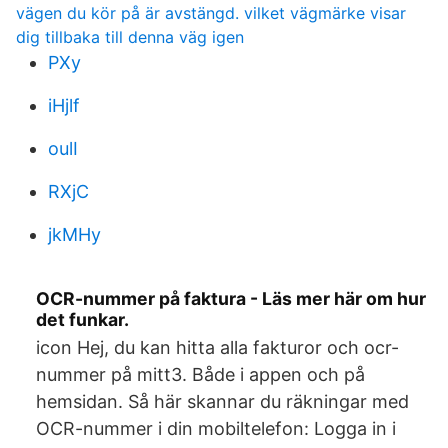
vägen du kör på är avstängd. vilket vägmärke visar
dig tillbaka till denna väg igen
PXy
iHjlf
oulI
RXjC
jkMHy
OCR-nummer på faktura - Läs mer här om hur
det funkar.
icon Hej, du kan hitta alla fakturor och ocr-
nummer på mitt3. Både i appen och på
hemsidan. Så här skannar du räkningar med
OCR-nummer i din mobiltelefon: Logga in i