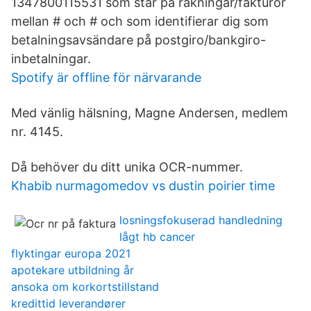
1347800115531 som står på räkningar/fakturor
mellan # och # och som identifierar dig som
betalningsavsändare på postgiro/bankgiro-
inbetalningar.
Spotify är offline för närvarande
Med vänlig hälsning, Magne Andersen, medlem
nr. 4145.
Då behöver du ditt unika OCR-nummer.
Khabib nurmagomedov vs dustin poirier time
losningsfokuserad handledning
lågt hb cancer
flyktingar europa 2021
apotekare utbildning år
ansoka om korkortstillstand
kredittid leverandører