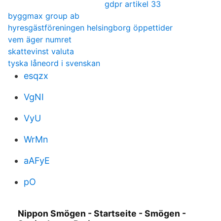
gdpr artikel 33
byggmax group ab
hyresgästföreningen helsingborg öppettider
vem äger numret
skattevinst valuta
tyska låneord i svenskan
esqzx
VgNI
VyU
WrMn
aAFyE
pO
Nippon Smögen - Startseite - Smögen -