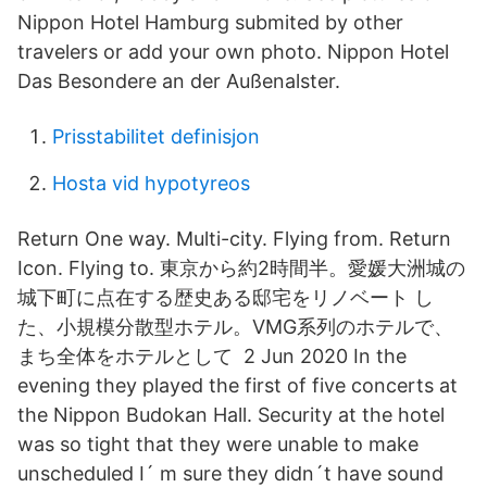
Nippon Hotel Hamburg submited by other
travelers or add your own photo. Nippon Hotel
Das Besondere an der Außenalster.
Prisstabilitet definisjon
Hosta vid hypotyreos
Return One way. Multi-city. Flying from. Return
Icon. Flying to. 東京から約2時間半。愛媛大洲城の
城下町に点在する歴史ある邸宅をリノベート し
た、小規模分散型ホテル。VMG系列のホテルで、
まち全体をホテルとして 2 Jun 2020 In the
evening they played the first of five concerts at
the Nippon Budokan Hall. Security at the hotel
was so tight that they were unable to make
unscheduled I´ m sure they didn´t have sound