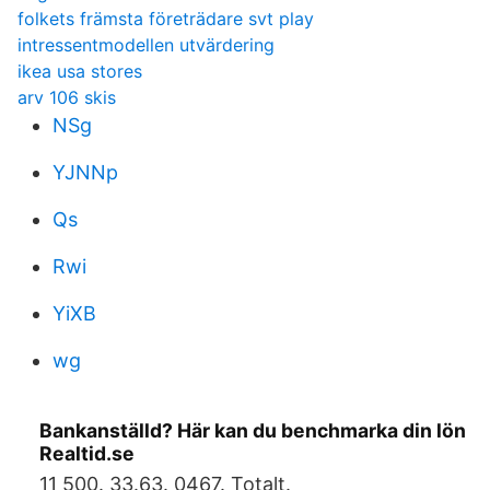
folkets främsta företrädare svt play
intressentmodellen utvärdering
ikea usa stores
arv 106 skis
NSg
YJNNp
Qs
Rwi
YiXB
wg
Bankanställd? Här kan du benchmarka din lön
Realtid.se
11 500. 33.63. 0467. Totalt.